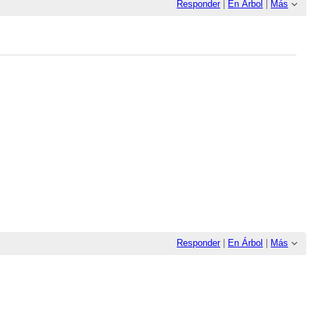
Responder
|
En Árbol
|
Más
Responder
|
En Árbol
|
Más