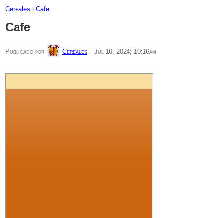
Cereales
›
Cafe
Cafe
Publicado por
Cereales
–
Jul 16, 2024; 10:16am