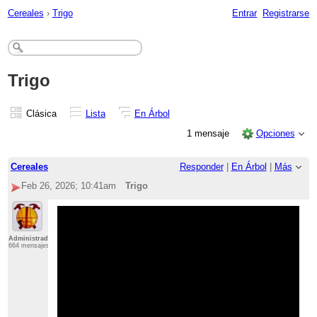
Cereales
›
Trigo
Entrar
Registrarse
Trigo
Clásica
Lista
En Árbol
1 mensaje
Opciones
Cereales
Responder
|
En Árbol
|
Más
Feb 26, 2026; 10:41am
Trigo
Administrador
664 mensajes