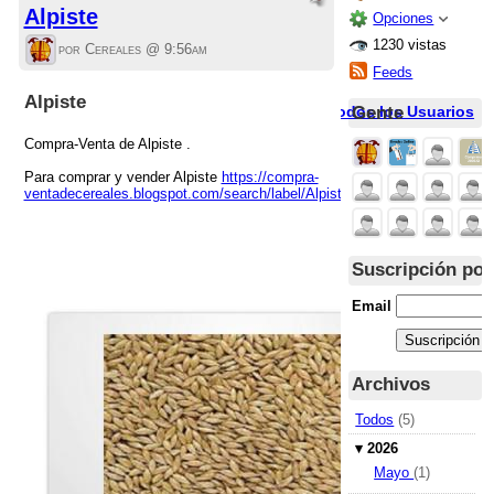
Alpiste
Opciones
1230 vistas
por Cereales @
9:56am
Feeds
Alpiste
Gente
Todos los Usuarios
Compra-Venta de Alpiste .
Para comprar y vender Alpiste
https://compra-
ventadecereales.blogspot.com/search/label/Alpiste
Suscripción por
Email
Archivos
Todos
(5)
▾
2026
Mayo
(1)