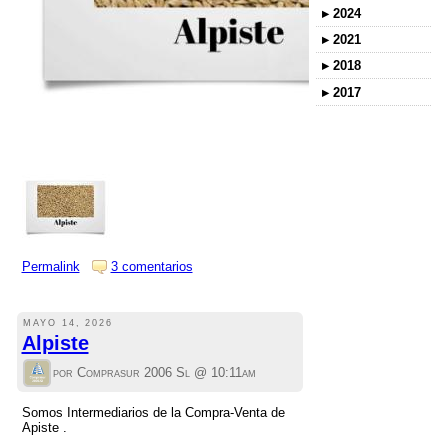
▸
2024
▸
2021
▸
2018
▸
2017
Permalink
3 comentarios
MAYO 14, 2026
Alpiste
por Comprasur 2006 Sl @
10:11am
Somos Intermediarios de la Compra-Venta de
Apiste .