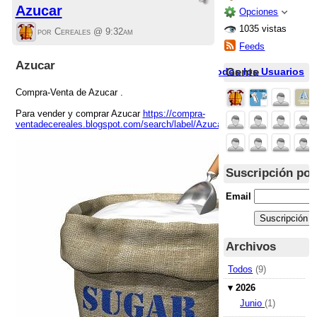
Azucar
Opciones
1035 vistas
por Cereales @
9:32am
Feeds
Azucar
Gente
Todos los Usuarios
Compra-Venta de Azucar .
Para vender y comprar Azucar
https://compra-
ventadecereales.blogspot.com/search/label/Azucar
Suscripción por
Email
Archivos
Todos
(9)
▾
2026
Junio
(1)