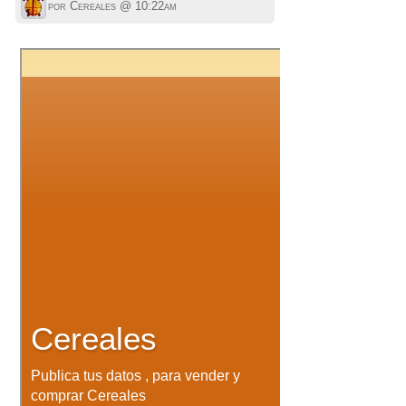
por Cereales @
10:22am