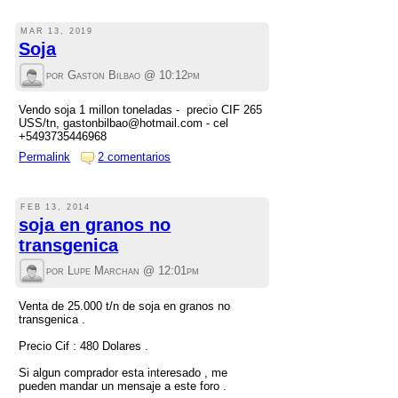
MAR 13, 2019
Soja
por Gaston Bilbao @
10:12pm
Vendo soja 1 millon toneladas - precio CIF 265
USS/tn, gastonbilbao@hotmail.com - cel
+5493735446968
Permalink
2 comentarios
FEB 13, 2014
soja en granos no
transgenica
por Lupe Marchan @
12:01pm
Venta de 25.000 t/n de soja en granos no
transgenica .
Precio Cif : 480 Dolares .
Si algun comprador esta interesado , me
pueden mandar un mensaje a este foro .