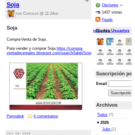
Soja
Opciones
1437 vistas
por Cereales @
11:24am
Feeds
Soja
Gente
Todos los Usuarios
Compra-Venta de Soja .
Para vender y comprar Soja
https://compra-
ventadecereales.blogspot.com/search/label/Soja
Suscripción por
Email
Archivos
Todos
(7)
Permalink
4 comentarios
▾
2026
Julio
(1)
JUL 18, 2026